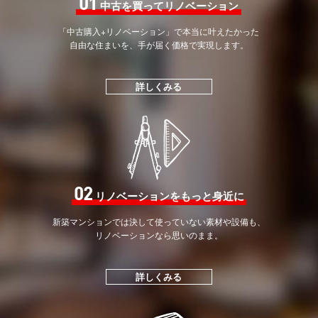
01
中古を買ってリノベーション
「中古購入+リノベーション」で
本当に叶えたかった
自由な住まいを、手が届く価格で
実現します。
詳しくみる
02
リノベーションをもっと身近に
新築マンションでは決して
使っていない素材や設備も、
リノベーションなら思いのまま。
詳しくみる