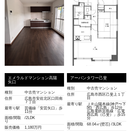
エメラルドマンション高陽
アーバンタワー己斐
矢口
種別
中古売マンション
種別
中古売マンション
住所
広島市西区己斐上１丁
目
住所
広島市安佐北区口田南
７丁目
最寄り駅
ＪＲ山陽本線(神戸〜下
関)「西広島」歩12分
最寄り駅
芸備線「安芸矢口」歩
広島電鉄宮島線「広電
11分
西広島（己斐）」歩15
面積/間取
/
2LDK
分
り
面積/間取
68.04㎡(壁芯) /
3LDK
販売価格
1,180万円
り