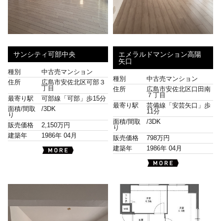
サンシティ可部中央
エメラルドマンション高陽
矢口
種別
中古売マンション
種別
中古売マンション
住所
広島市安佐北区可部３
丁目
住所
広島市安佐北区口田南
７丁目
最寄り駅
可部線「可部」歩15分
最寄り駅
芸備線「安芸矢口」歩
面積/間取
/
3DK
11分
り
面積/間取
/
3DK
販売価格
2,150万円
り
建築年
1986年 04月
販売価格
798万円
建築年
1986年 04月