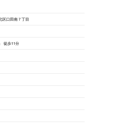
北区口田南７丁目
」
徒歩11分