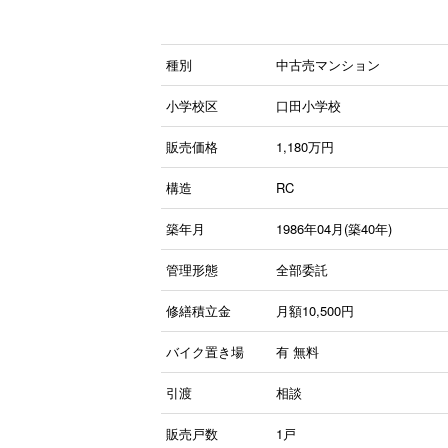
種別
中古売マンション
小学校区
口田小学校
販売価格
1,180
万円
構造
RC
築年月
1986年04月(築40年)
管理形態
全部委託
修繕積立金
月額10,500円
バイク置き場
有
無料
引渡
相談
販売戸数
1戸