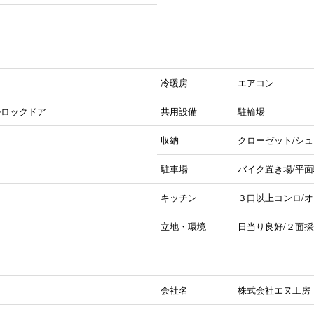
冷暖房
エアコン
ルロックドア
共用設備
駐輪場
収納
クローゼット/シ
駐車場
バイク置き場/平
キッチン
３口以上コンロ/
立地・環境
日当り良好/２面採
会社名
株式会社エヌ工房