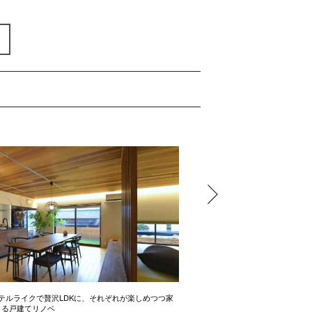
テルライクで贅沢LDKに、それぞれが楽しめつつ家
開放感たっぷりの間取り術 2LD
きる戸建てリノベ