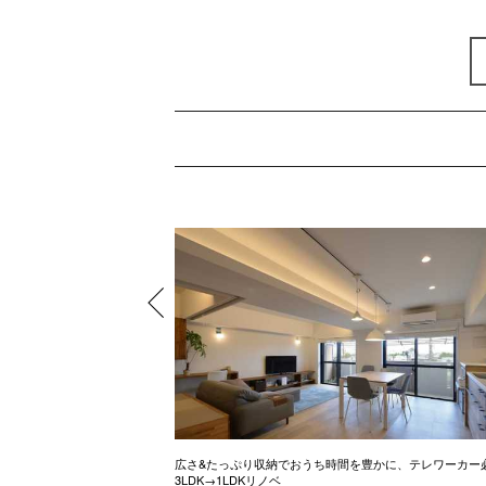
ル調のお家
広さ&たっぷり収納でおうち時間を豊かに、テレワーカー
3LDK→1LDKリノベ