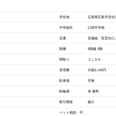
所在地
広島県広島市安佐
中学校区
口田中学校
交通
芸備線「安芸矢口
階層
5階建
5階
間取り
２ＬＤＫ
管理費
月額3,100円
駐車場
空無
駐輪場
有
無料
取引態様
媒介
ペット相談・可