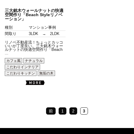
三大銘木ウォールナットの快適
空間作り「Beach Styleリノベ
ーション」
種別
マンション事例
間取り
3LDK → 2LDK
リノベ不動産流！ちょっとカッコ
いいが丁度良い。三大銘木ウォー
ルナットの快適空間作り「Beach
...
カフェ風
ナチュラル
こだわりインテリア
こだわりキッチン
無垢の木
前
1
2
3