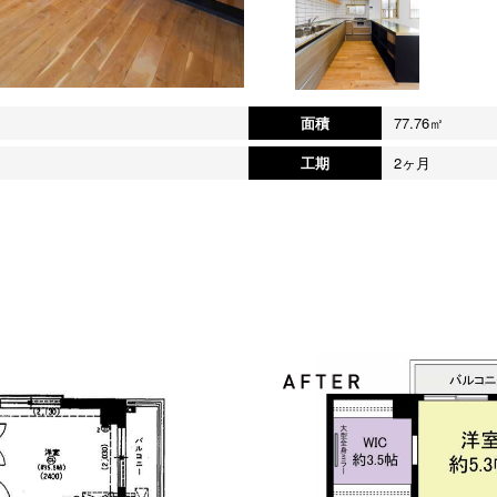
面積
77.76㎡
工期
2ヶ月