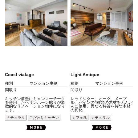
Coast viatage
Light Antique
種別
マンション事例
種別
マンション事例
間取り
間取り
キッチン前壁にミャンマーチーク
レッドシダー、オーク、メープ
を使用したヘリンボーン貼りが象
ル、パインの4種類の木材をふんだ
徴的なリノベーション物件になり
んに使用。異なる特質を持つ木材
ます。...
の変化...
ナチュラル
こだわりキッチン
カフェ風
ナチュラル