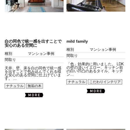
白の同色で統一感を出すことで
mild family
安心のある空間に
種別
マンション事例
種別
マンション事例
間取り
間取り
「色」効果的に用いました。 LDK
の壁の淡いイエロー、キッチン前
天井、壁、床を白の同色で統一感
の白い凹凸のあるタイル、キッチ
を出すことで包み込んでくれる様
ン...
な安心のある空間に仕上げていま
す。 ...
ナチュラル
こだわりインテリア
ナチュラル
無垢の木