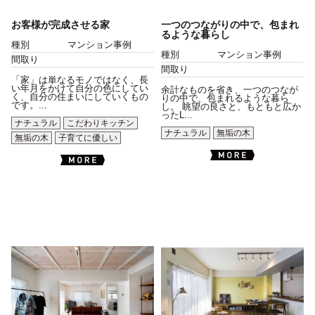
お客様が完成させる家
一つのつながりの中で、包まれ
るような暮らし
種別
マンション事例
種別
マンション事例
間取り
間取り
「家」は単なるモノではなく、長
い年月をかけて自分の色にしてい
余計なものを省き、一つのつなが
く、自分の住まいにしていくもの
りの中で、包まれるような暮ら
です。...
し。 眺望の良さと、もともと広か
ったL...
ナチュラル
こだわりキッチン
ナチュラル
無垢の木
無垢の木
子育てに優しい