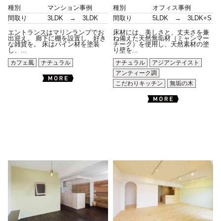
種別
マンション事例
種別
オフィス事例
間取り
3LDK → 3LDK
間取り
5LDK → 3LDK+S
エントランスはマリンランプでお
床材には、美しさと、丈夫さを兼
出迎え。 廊下に棚を設置し、好き
ね備えた天然無垢材（ミャンマー
な雑貨を。 床はパイン材を塗装
チーク）を使用し、天然素材の塗
し、...
り壁を...
カフェ風
ナチュラル
ナチュラル
アジアンテイスト
アンティーク調
こだわりキッチン
無垢の木