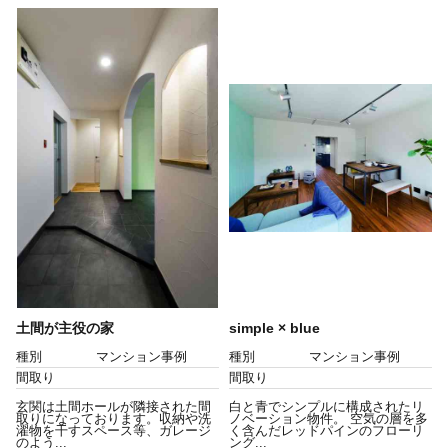
土間が主役の家
simple × blue
種別
マンション事例
種別
マンション事例
間取り
間取り
玄関は土間ホールが隣接された間
白と青でシンプルに構成されたリ
取りになっております。収納や洗
ノベーション物件。 空気の層を多
濯物を干すスペース等、ガレージ
く含んだレッドパインのフローリ
のよう...
ング...