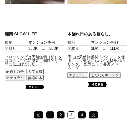
湘南 SLOW LIFE
木漏れ日のある暮らし。
種別
マンション事例
種別
マンション事例
間取り
3LDK → 3LDK
間取り
3DK → 1LDK
フローリングは天然無垢（杉）を
床には天然無垢材「パイン」を使
ココナッツ色に塗装し個性的な空
用。キッチンにもパイン材をパネ
間に仕上げました。
リング。 窓際にミニ書斎スペー
ス。ダ...
耐震も万全
カフェ風
ナチュラル
こだわりキッチン
ナチュラル
無垢の木
前
1
2
3
4
次